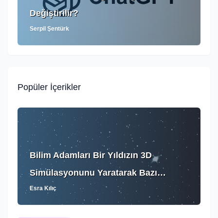
Değiştirilir?
Serpil Şentürk
Popüler İçerikler
Bilim Adamları Bir Yıldızın 3D
Simülasyonunu Yaratarak Bazı
Esra Kılıç
Bilgileri Ortaya Çıkardı