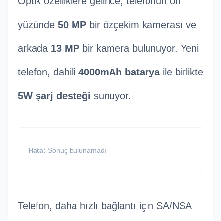
Optik özelliklere gelince, telefonun ön
yüzünde
50 MP
bir özçekim kamerası ve
arkada
13 MP
bir kamera bulunuyor. Yeni
telefon, dahili
4000mAh batarya
ile birlikte
5W şarj desteği
sunuyor.
Hata:
Sonuç bulunamadı
Telefon, daha hızlı bağlantı için SA/NSA