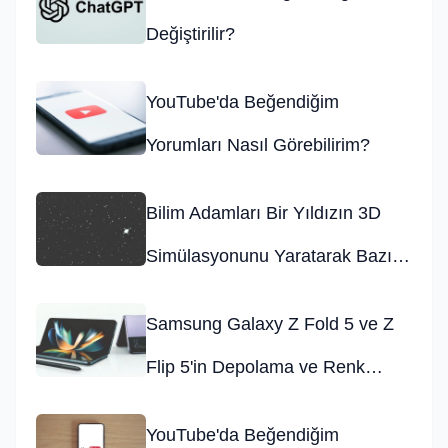
Değiştirilir?
YouTube'da Beğendiğim
Yorumları Nasıl Görebilirim?
Bilim Adamları Bir Yıldızın 3D
Simülasyonunu Yaratarak Bazı
Bilgileri Ortaya Çıkardı
Samsung Galaxy Z Fold 5 ve Z
Flip 5'in Depolama ve Renk
Seçenekleri Belli Oldu!
YouTube'da Beğendiğim