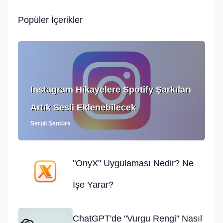
Popüler İçerikler
Instagram Hikayelere Spotify Şarkıları
Artık Sesli Eklenebilecek
Serpil Şentürk
"OnyX" Uygulaması Nedir? Ne
İşe Yarar?
ChatGPT'de "Vurgu Rengi" Nasıl