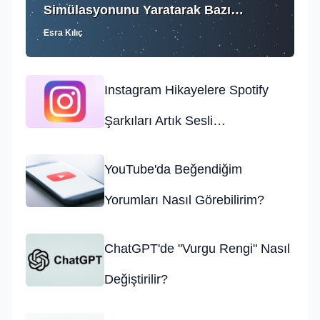
Simülasyonunu Yaratarak Bazı
Esra Kılıç
Bilgileri Ortaya Çıkardı
Instagram Hikayelere Spotify
Şarkıları Artık Sesli
Eklenebilecek
YouTube'da Beğendiğim
Yorumları Nasıl Görebilirim?
ChatGPT'de "Vurgu Rengi" Nasıl
Değiştirilir?