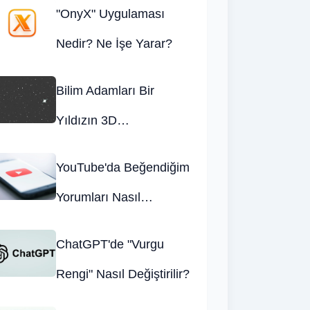
"OnyX" Uygulaması
Nedir? Ne İşe Yarar?
Bilim Adamları Bir
Yıldızın 3D
Simülasyonunu
YouTube'da Beğendiğim
Yaratarak Bazı Bilgileri
Yorumları Nasıl
Ortaya Çıkardı
Görebilirim?
ChatGPT'de "Vurgu
Rengi" Nasıl Değiştirilir?