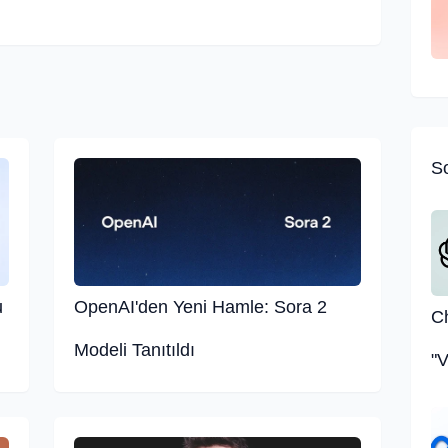
So
u
OpenAI'den Yeni Hamle: Sora 2
C
Modeli Tanıtıldı
"
Na