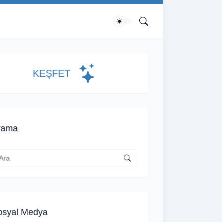
KEŞFET
rama
osyal Medya