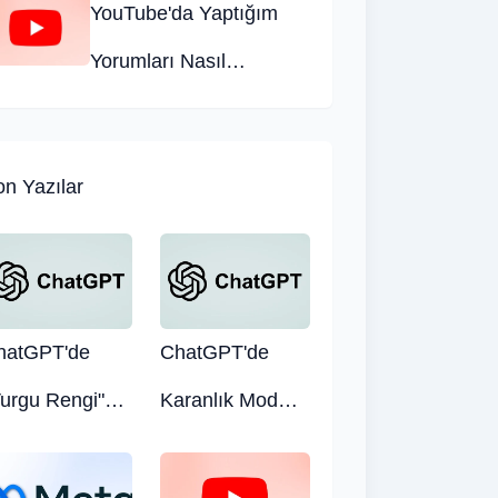
YouTube'da Yaptığım
ve Fiyatı
Yorumları Nasıl
Görebilirim?
n Yazılar
hatGPT'de
ChatGPT'de
Vurgu Rengi"
Karanlık Mod
sıl Değiştirilir?
Nasıl Açılır?