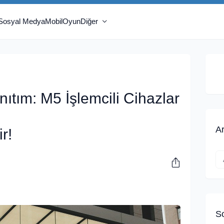
Sosyal Medya
Mobil
Oyun
Diğer
nıtım: M5 İşlemcili Cihazlar
A
r!
S