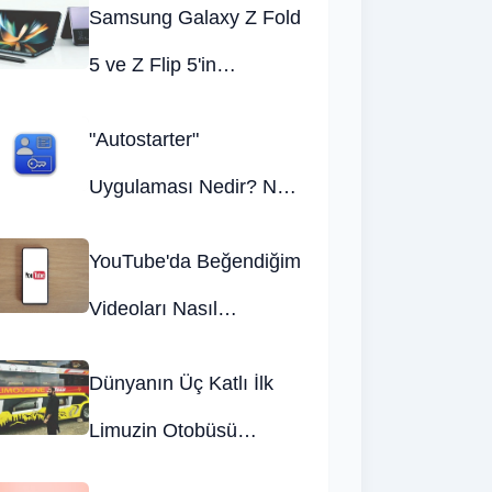
Samsung Galaxy Z Fold
5 ve Z Flip 5'in
Depolama ve Renk
"Autostarter"
Seçenekleri Belli Oldu!
Uygulaması Nedir? Ne
İşe Yarar?
YouTube'da Beğendiğim
Videoları Nasıl
Görebilirim?
Dünyanın Üç Katlı İlk
Limuzin Otobüsü
Tanıtıldı! İşte Özellikleri