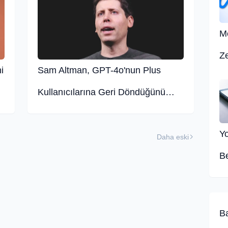
M
Ze
i
Sam Altman, GPT-4o'nun Plus
M
Kullanıcılarına Geri Döndüğünü
Al
Duyurdu
Y
Daha eski
B
Yo
Gö
Ba