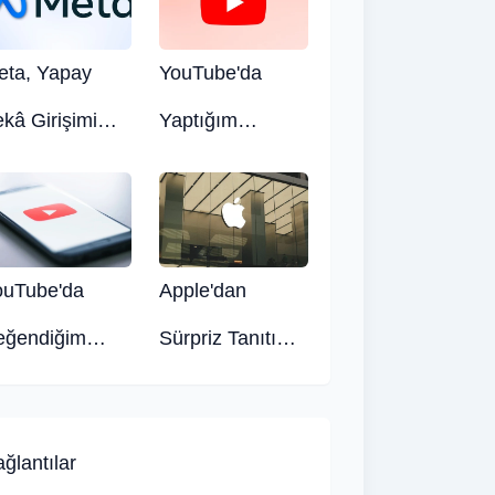
eta, Yapay
YouTube'da
kâ Girişimi
Yaptığım
anus'u Satın
Yorumları Nasıl
dı
Görebilirim?
ouTube'da
Apple'dan
eğendiğim
Sürpriz Tanıtım:
rumları Nasıl
M5 İşlemcili
rebilirim?
Cihazlar Bu
ğlantılar
Hafta