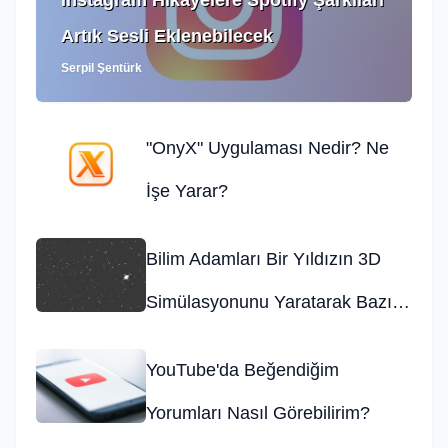
Instagram Hikayelere Spotify Şarkıları
Artık Sesli Eklenebilecek
Serpil Şentürk
"OnyX" Uygulaması Nedir? Ne
İşe Yarar?
Bilim Adamları Bir Yıldızın 3D
Simülasyonunu Yaratarak Bazı
Bilgileri Ortaya Çıkardı
YouTube'da Beğendiğim
Yorumları Nasıl Görebilirim?